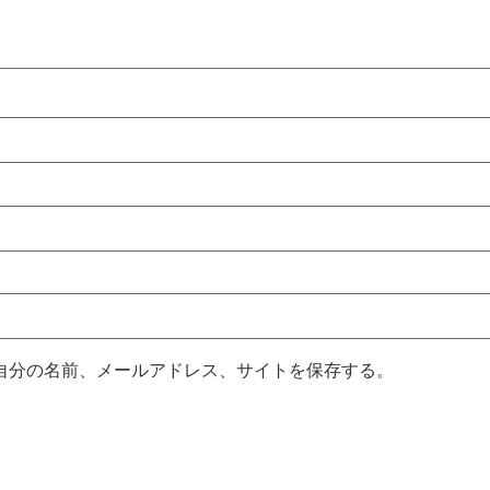
自分の名前、メールアドレス、サイトを保存する。