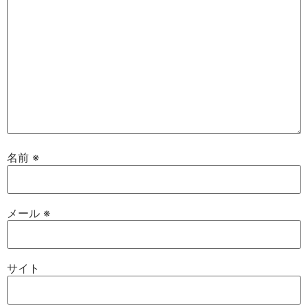
名前
※
メール
※
サイト