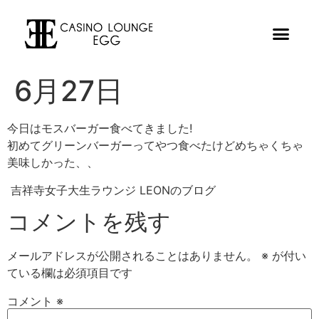
6月27日
今日はモスバーガー食べてきました!
初めてグリーンバーガーってやつ食べたけどめちゃくちゃ
美味しかった、、
吉祥寺女子大生ラウンジ LEONのブログ
コメントを残す
メールアドレスが公開されることはありません。
※
が付い
ている欄は必須項目です
コメント
※