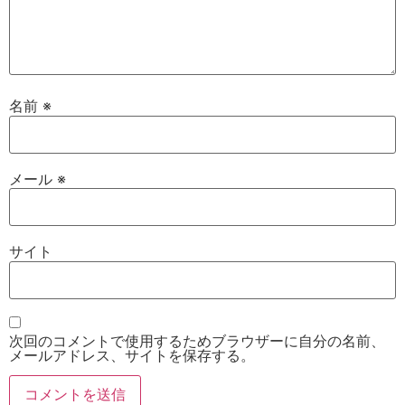
名前
※
メール
※
サイト
次回のコメントで使用するためブラウザーに自分の名前、
メールアドレス、サイトを保存する。