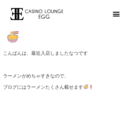
こんばんは、最近入店しましたなつです
ラーメンがめちゃすきなので、
ブログにはラーメンたくさん載せます