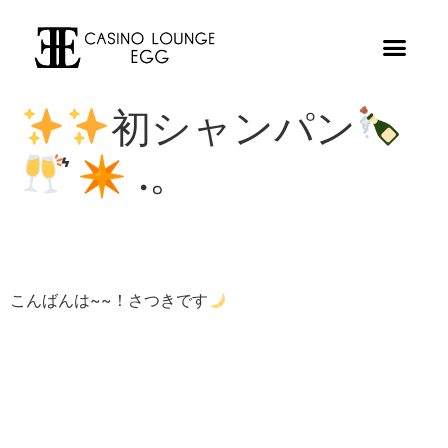
初シャンパン
͛✴︎ .。
こんばんは~~！さつきです