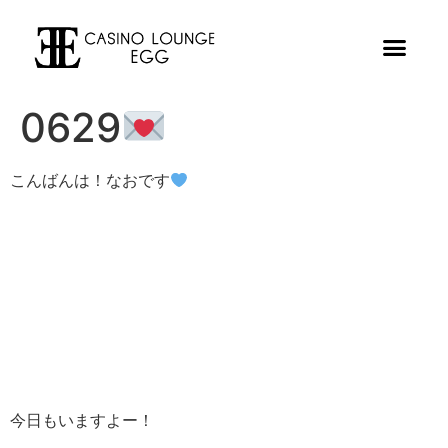
0629
こんばんは！なおです
今日もいますよー！