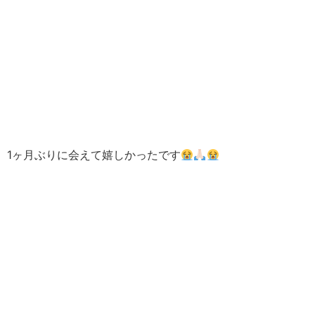
1ヶ月ぶりに会えて嬉しかったです