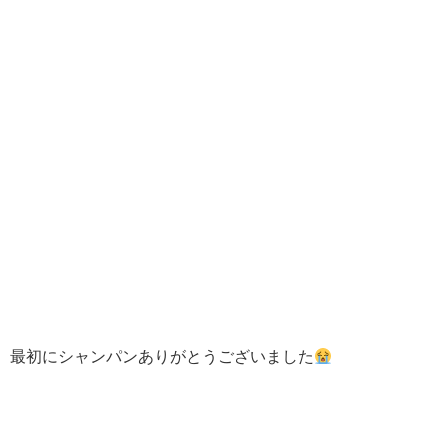
最初にシャンパンありがとうございました