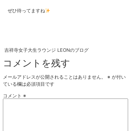
ぜひ待ってますね
吉祥寺女子大生ラウンジ LEONのブログ
コメントを残す
メールアドレスが公開されることはありません。
※
が付い
ている欄は必須項目です
コメント
※