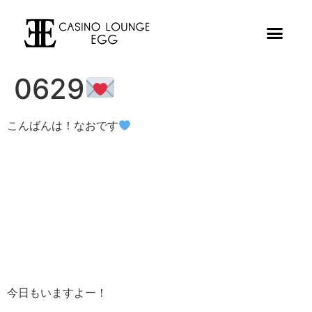
0629
こんばんは！なおです
今日もいますよー！