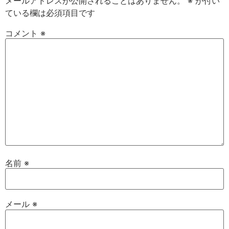
メールアドレスが公開されることはありません。
※
が付い
ている欄は必須項目です
コメント
※
名前
※
メール
※