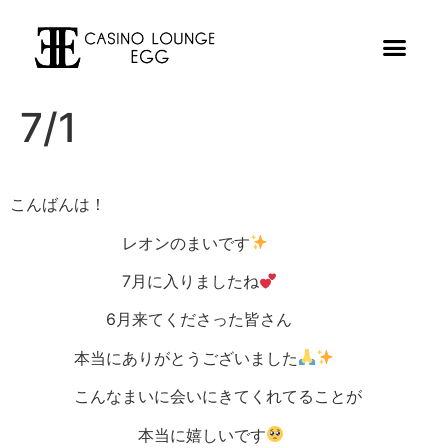
7/1
こんばんは！
レオンのまいです
7月に入りましたね
6月来てくださった皆さん
本当にありがとうございました
こんなまいに会いにきてくれてることが
本当に嬉しいです