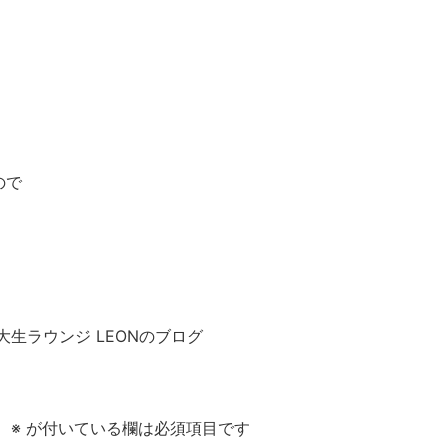
ので
ンジ LEONのブログ
。
※
が付いている欄は必須項目です